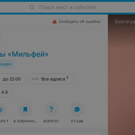
Поиск мест и событий
Биотату
Сообщить об ошибке
ты «Мильфей»
ржден
2
а, 11
до 22:00
Все адреса
4.9
ШРУТ
В ИЗБРАННОЕ
ВОПРОС
ОТЗЫВ