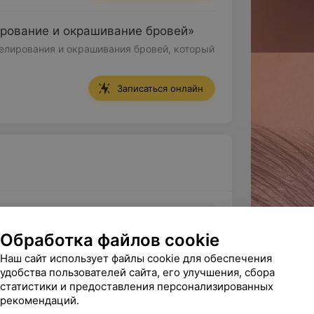
рование и окрашивание бровей»
елирования и окрашивания бровей, который
Записаться онлайн
колова Полина
Обработка файлов cookie
отзыва
5
Наш сайт использует файлы cookie для обеспечения
овист • Визажист
удобства пользователей сайта, его улучшения, сбора
статистики и предоставления персонализированных
пись по телефону
рекомендаций.
Записаться