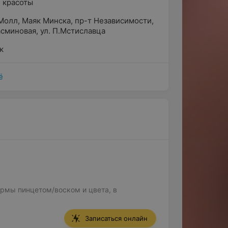
 красоты
Молл
,
Маяк Минска
,
пр-т Независимости
,
асминовая
,
ул. П.Мстиславца
к
ё
рмы пинцетом/воском и цвета, в
Записаться онлайн