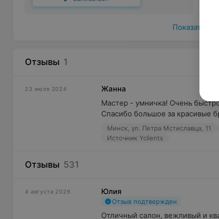
Показать ещ
Отзывы
1
Жанна
23 июля 2024
Мастер - умничка! Очень быстро 
Спасибо большое за красивые б
Минск, ул. Петра Мстиславца, 11
Источник Yclients
Отзывы
531
Юлия
4 августа 2026
Отзыв подтвержден
Отличный салон, вежливый и кв