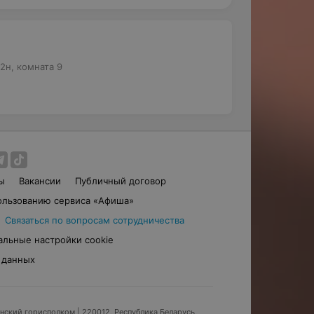
 2н, комната 9
ы
Вакансии
Публичный договор
ользованию сервиса «Афиша»
Связаться по вопросам сотрудничества
альные настройки cookie
 данных
инский горисполком
| 220012, Республика Беларусь,