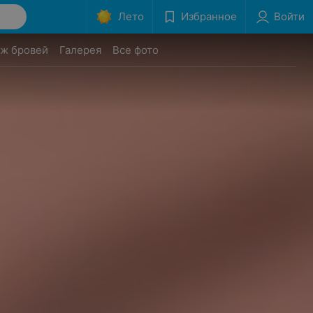
Лето
Избранное
Войти
аж бровей
Галерея
Все фото