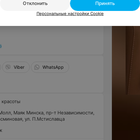
ическому виду и деталям в интерьере.
Отклонить
Принять
могают создавать чарующую атмосферу.
Персональные настройки Cookie
женщины могут расслабиться и получить
в из молодых специалистов с большим
ё
торые непрерывно развиваются в своей
есяца, повышая уровень своей
Viber
WhatsApp
 таким направлениям:
 красоты
, сложные окрашивания,
Молл
,
Маяк Минска
,
пр-т Независимости
,
асминовая
,
ул. П.Мстиславца
дикюр в 4 руки и др.).
иц и др.).
к