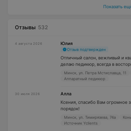
Brow bar (моделирование и окрашивание бровей, л
Показать ещ
Косметические услуги (уходовые процедуры, чистк
Мастера тщательно тестируют и проверяют косметик
Отзывы
532
салоне используют только качественные бренды от о
KYDRA, Illumina color и др.
Юлия
4 августа 2026
Дополнительные преимущества
Отзыв подтвержден
Удобное месторасположение салонов:
Отличный салон, вежливый и кв
делаю педикюр, всегда в востор
− ул. Тимирязева, ТРЦ Palazzo, 2 этаж;
Минск, ул. Петра Мстиславца, 11
− ул. Петра Мстиславца, ТРЦ Dana Mall, 2 этаж.
Аппаратный педикюр
Онлайн-запись 24/7.
Алла
30 июля 2026
Ароматный кофе и вкусные угощения для клиентов
Ксения, спасибо Вам огромное з
Подарочные сертификаты на услуги с бесплатной 
порядок!
Сеть салонов красоты «Мильфей»: «Мы готовы вопл
Минск, ул. Тимирязева, 74а
Кон
желания!»
Источник Yclients