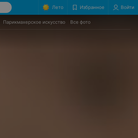
Лето
Избранное
Войти
Парикмахерское искусство
Все фото