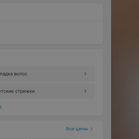
ладка волос
етские стрижки
ё
Все цены