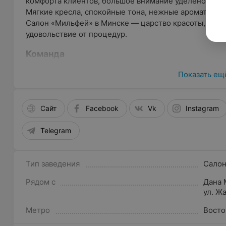
комфорта клиентов, большое внимание уделено эстет
Мягкие кресла, спокойные тона, нежные ароматы по
Салон «Мильфей» в Минске — царство красоты, где 
удовольствие от процедур.
Команда
В салонах красоты «Мильфей» энергичный коллекти
Показать ещ
практическим опытом. Это талантливые мастера, ко
сфере. Сотрудники проходят обучение каждые 3-4 м
квалификации.
Сайт
Facebook
Vk
Instagram
Услуги
Telegram
В салонах красоты «Мильфей» предлагают услуги по
Тип заведения
Салон
Парикмахерский зал (стрижки, укладки, прически
профессиональный уход для волос и др.).
Рядом с
Дана 
ул. Ж
Ногтевой сервис (маникюр, педикюр, маникюр + пе
Метро
Визаж (макияж, ламинирование и окрашивание ресн
Восто