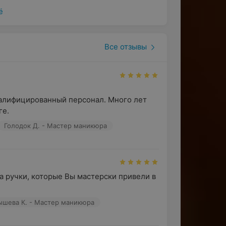
аминирование и др.).
ё
и, массаж для лица и др.).
у, которую выбирают для работы. В
Все отзывы
фициальных поставщиков: Paul Mitchell,
алифицированный персонал. Много лет 
ге.
Голодок Д. - Мастер маникюра
.
а ручки, которые Вы мастерски привели в 
доставкой по Минску.
отить в жизнь все ваши мечты и
ышева К. - Мастер маникюра