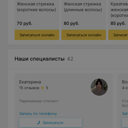
Женская стрижка
Женская стрижка
Креатив
(короткие волосы)
(длинные волосы)
женская
(коротк
70 руб.
80 руб.
85 руб.
Записаться онлайн
Записаться онлайн
Записат
Наши специалисты
42
Екатерина
Во
15 отзывов
5
4 
Парикмахер-стилист
Ст
Ко
Запись по телефону
За
Записаться