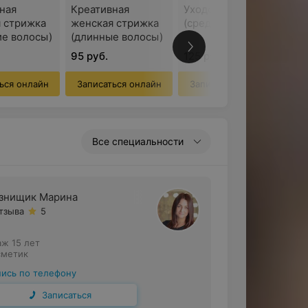
ная
Креативная
Уходовая стрижка
 стрижка
женская стрижка
(средняя длина)
ие волосы)
(длинные волосы)
95 руб.
125 руб.
ься онлайн
Записаться онлайн
Записаться онлайн
Все специальности
знищик Марина
отзыва
5
аж 15 лет
сметик
пись по телефону
Записаться